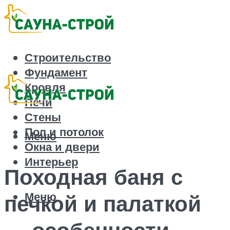
Строительство
Фундамент
Кровля
Печи
Стены
Пол и потолок
Меню
Окна и двери
Интерьер
Походная баня с
Меню
печкой и палаткой
— особенности