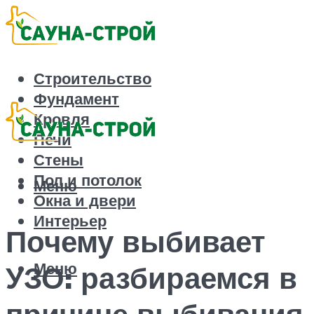
Строительство
Фундамент
Кровля
Печи
Стены
Пол и потолок
Меню
Окна и двери
Интерьер
Почему выбивает
Меню
УЗО: разбираемся в
причине выбивания