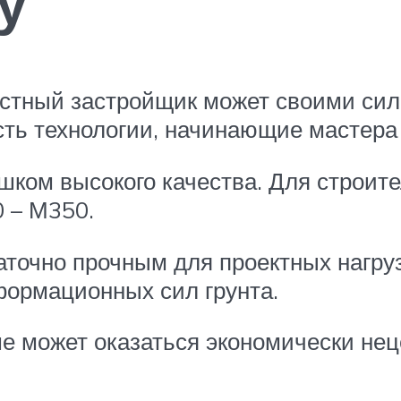
у
астный застройщик может своими си
ость технологии, начинающие мастера
ишком высокого качества. Для строи
 – М350.
аточно прочным для проектных нагру
формационных сил грунта.
е может оказаться экономически не