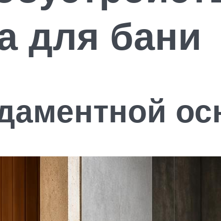
а для бани
даментной ос