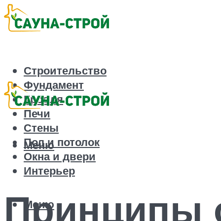
Строительство
Фундамент
Кровля
Печи
Стены
Пол и потолок
Меню
Окна и двери
Интерьер
Принципы 
Меню