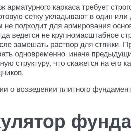
 арматурного каркаса требует строг
отовую сетку укладывают в один или
 не подходит для армирования осно
гда ведется не крупномасштабное стр
сле замешать раствор для стяжки. Пр
вать одновременно, иначе предыдущи
ую структуру, что скажется на его к
щников.
и о возведении плитного фундамент
кулятор фунд