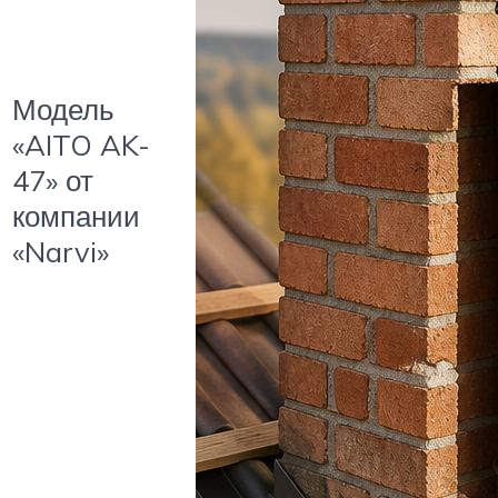
Модель
«AITO AK-
47» от
компании
«Narvi»