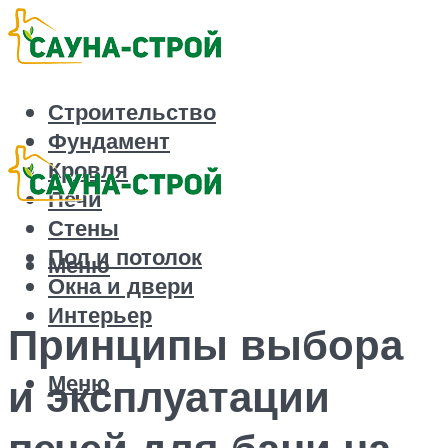
Строительство
Фундамент
Кровля
Печи
Стены
Пол и потолок
Меню
Окна и двери
Интерьер
Принципы выбора
Меню
и эксплуатации
печей для бани на