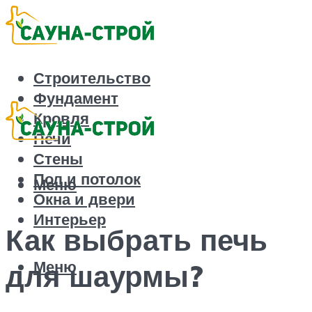
Строительство
Фундамент
Кровля
Печи
Стены
Пол и потолок
Меню
Окна и двери
Интерьер
Как выбрать печь
Меню
для шаурмы?