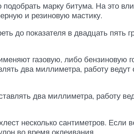
о подобрать марку битума. На это вл
ерную и резиновую мастику.
реть до показателя в двадцать пять
меняют газовую, либо бензиновую го
влять два миллиметра, работу ведут
оставлять два миллиметра, работу ве
хлест несколько сантиметров. Если 
улон во время оклеивания.