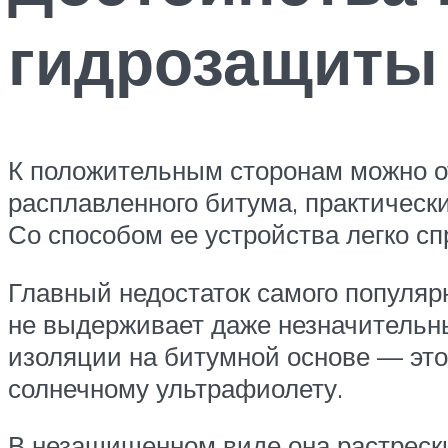
гидрозащиты
К положительным сторонам можно от
расплавленного битума, практическ
Со способом ее устройства легко с
Главный недостаток самого популярн
не выдерживает даже незначительны
изоляции на битумной основе — это
солнечному ультрафиолету.
В незащищенном виде она растрески