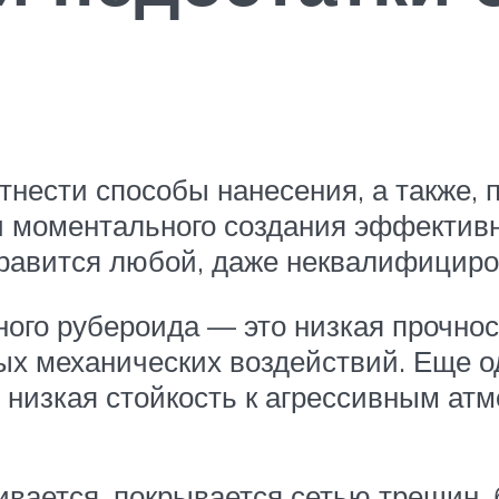
нести способы нанесения, а также, п
и моментального создания эффектив
правится любой, даже неквалифицир
ого рубероида — это низкая прочнос
х механических воздействий. Еще од
 низкая стойкость к агрессивным ат
вается, покрывается сетью трещин, 