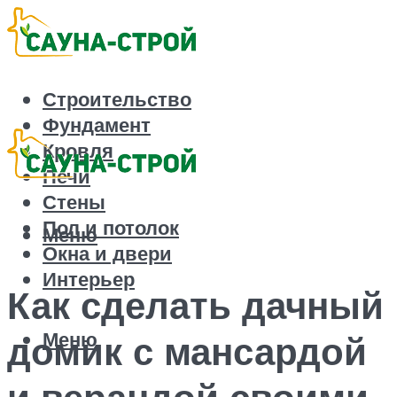
Строительство
Фундамент
Кровля
Печи
Стены
Пол и потолок
Меню
Окна и двери
Интерьер
Как сделать дачный
Меню
домик с мансардой
и верандой своими