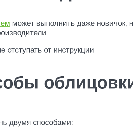
нем
может выполнить даже новичок, н
роизводители
не отступать от инструкции
собы облицовки
нь двумя способами: