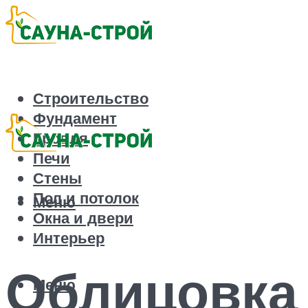
Строительство
Фундамент
Кровля
Печи
Стены
Пол и потолок
Меню
Окна и двери
Интерьер
Облицовка
Меню