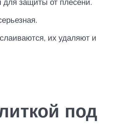
я для защиты от плесени.
серьезная.
тслаиваются, их удаляют и
литкой под