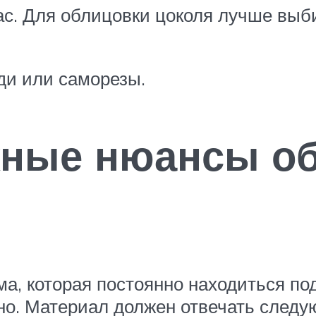
ас. Для облицовки цоколя лучше вы
ди или саморезы.
жные нюансы о
ма, которая постоянно находиться по
но. Материал должен отвечать след