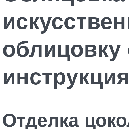
искусстве
облицовку 
инструкци
Отделка цоко