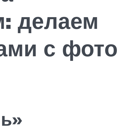
: делаем
ами с фото
нь»