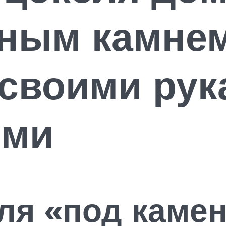
нным камнем
своими рук
ями
ля «под каме