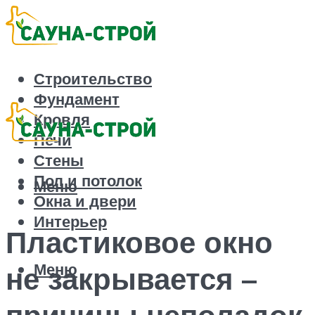
Строительство
Фундамент
Кровля
Печи
Стены
Пол и потолок
Меню
Окна и двери
Интерьер
Пластиковое окно
Меню
не закрывается –
причины неполадок