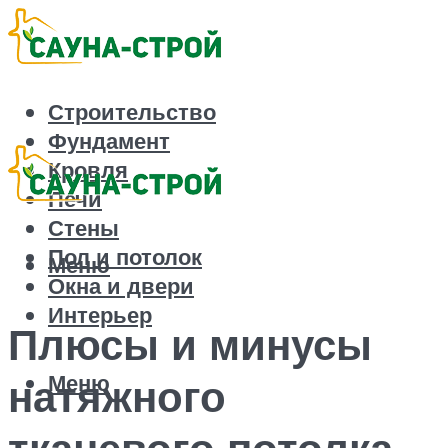
Строительство
Фундамент
Кровля
Печи
Стены
Пол и потолок
Меню
Окна и двери
Интерьер
Плюсы и минусы
Меню
натяжного
тканевого потолка