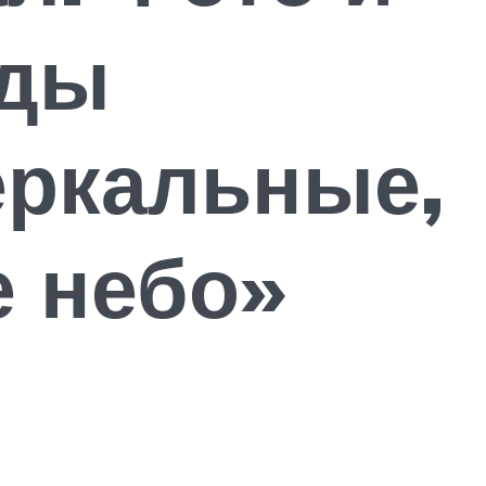
иды
еркальные,
е небо»