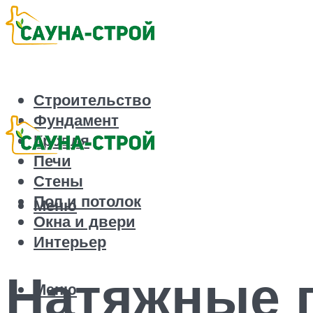
Строительство
Фундамент
Кровля
Печи
Стены
Пол и потолок
Меню
Окна и двери
Интерьер
Натяжные п
Меню