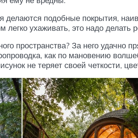
ия ему не вредны.
я делаются подобные покрытия, наив
м легко ухаживать, это надо делать 
ного пространства? За него удачно п
ропроводка, как по мановению волше
сунок не теряет своей четкости, цвет