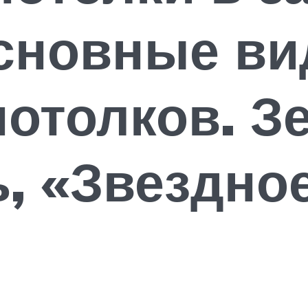
Основные в
отолков. З
, «Звездно