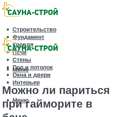
Строительство
Фундамент
Кровля
Печи
Стены
Пол и потолок
Меню
Окна и двери
Интерьер
Можно ли париться
Меню
при гайморите в
бане