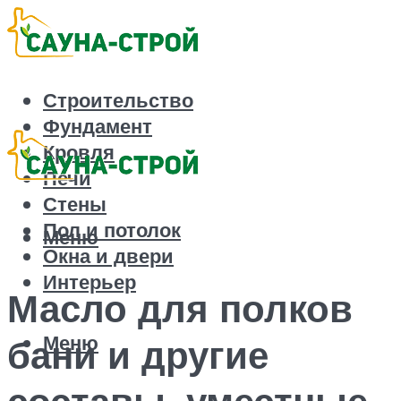
Строительство
Фундамент
Кровля
Печи
Стены
Пол и потолок
Меню
Окна и двери
Интерьер
Масло для полков
Меню
бани и другие
составы, уместные