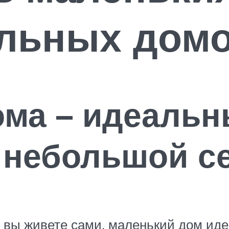
льных дом
ма – идеальн
 небольшой с
 вы живете сами, маленький дом иде