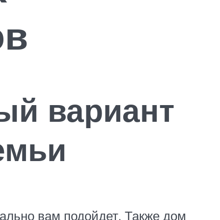
ов
ый вариант
емьи
ально вам подойдет. Также дом