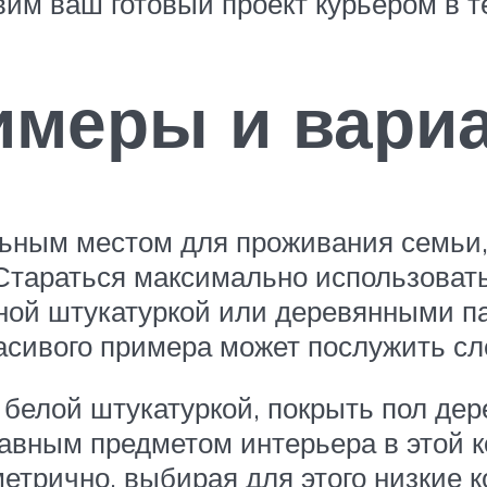
вим ваш готовый проект курьером в т
имеры и вари
ьным местом для проживания семьи, 
тараться максимально использовать 
ной штукатуркой или деревянными п
расивого примера может послужить с
ь белой штукатуркой, покрыть пол де
лавным предметом интерьера в этой к
трично, выбирая для этого низкие ко