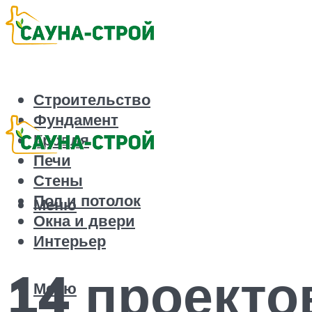
Строительство
Фундамент
Кровля
Печи
Стены
Пол и потолок
Меню
Окна и двери
Интерьер
14 проекто
Меню