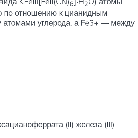
да KFeIII[FeII(CN)
]·H
O) атомы
6
2
ко по отношению к цианидным
 атомами углерода, а Fe3+ — между
цианоферрата (II) железа (III)