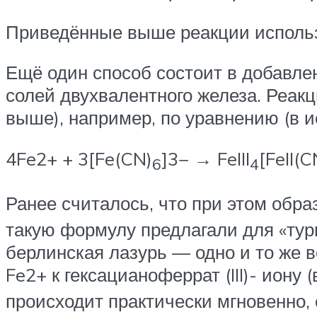
Приведённые выше реакции использ
Ещё один способ состоит в добавлен
солей двухвалентного железа. Реак
выше), например, по уравнению (в 
4Fe2+ + 3[Fe(CN)
]3− → FeIII
[FeII(C
6
4
Ранее считалось, что при этом образуе
такую формулу предлагали для «турн
берлинская лазурь — одно и то же в
Fe2+ к гексацианоферрат (III)- иону
происходит практически мгновенно,