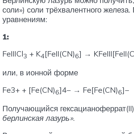
Берлинскую лазурь можно получить, 
соли») соли трёхвалентного железа.
уравнениям:
1:
FeIIICl
+ K
[FeII(CN)
] → KFeIII[FeII(
3
4
6
или, в ионной форме
Fe3+ + [Fe(CN)
]4− → Fe[Fe(CN)
]−
6
6
Получающийся гексацианоферрат(II) 
берлинская лазурь»
.