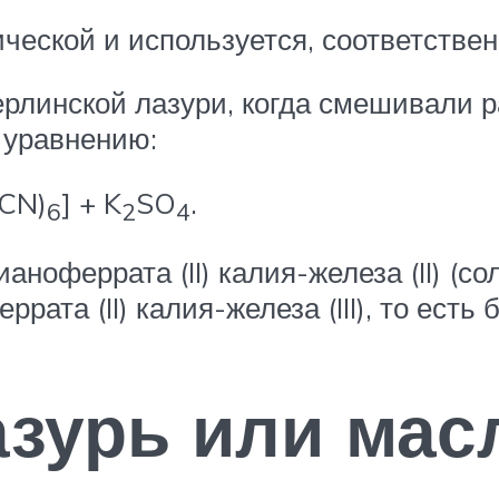
ческой и используется, соответствен
рлинской лазури, когда смешивали р
 уравнению:
(CN)
] + K
SO
.
6
2
4
ноферрата (II) калия-железа (II) (с
ата (II) калия-железа (III), то есть
азурь или мас