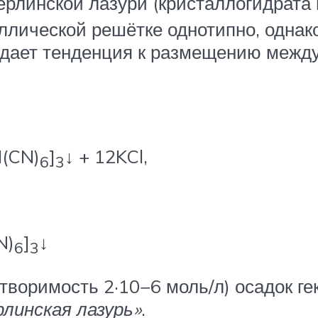
рлинской лазури (кристаллогидрата ви
аллической решётке однотипно, одна
адает тенденция к размещению между
I(CN)
]
↓ + 12KCl,
6
3
N)
]
↓
6
3
римость 2·10−6 моль/л) осадок гекса
линская лазурь»
.