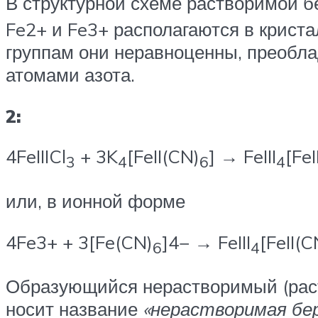
В структурной схеме растворимой бе
Fe2+ и Fe3+ располагаются в крист
группам они неравноценны, преобл
атомами азота.
2:
4FeIIICl
+ 3K
[FeII(CN)
] → FeIII
[FeI
3
4
6
4
или, в ионной форме
4Fe3+ + 3[Fe(CN)
]4− → FeIII
[FeII(C
6
4
Образующийся нерастворимый (раство
носит название
«нерастворимая бер