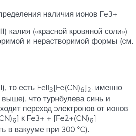
пределения наличия ионов Fe3+
I) калия («красной кровяной соли»)
воримой и нерастворимой формы (см.
, то есть FeII
[Fe(CN)
]
, именно
3
6
2
 выше), что турнбулева синь и
ходит переход электронов от ионов
(CN)
] к Fe3+ + [Fe2+(CN)
]
6
6
 в вакууме при 300 °C).