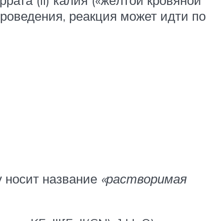
ата (II) калия («жёлтой кровяной
проведения, реакция может идти по
у носит название
«растворимая