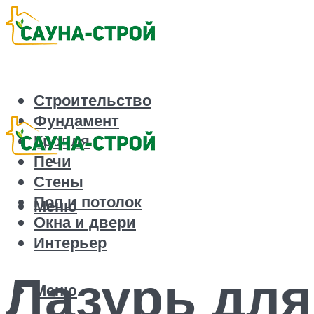
Строительство
Фундамент
Кровля
Печи
Стены
Пол и потолок
Меню
Окна и двери
Интерьер
Лазурь для
Меню