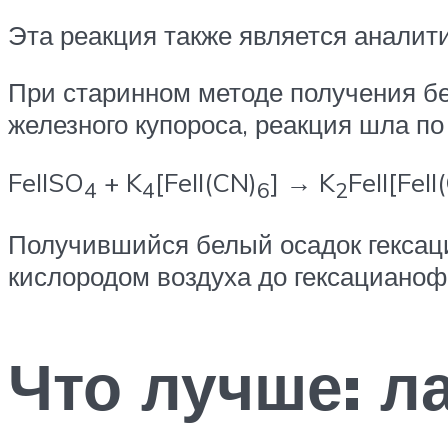
Эта реакция также является аналити
При старинном методе получения бе
железного купороса, реакция шла по
FeIISO
+ K
[FeII(CN)
] → K
FeII[FeII
4
4
6
2
Получившийся белый осадок гексациа
кислородом воздуха до гексацианоферр
Что лучше: л