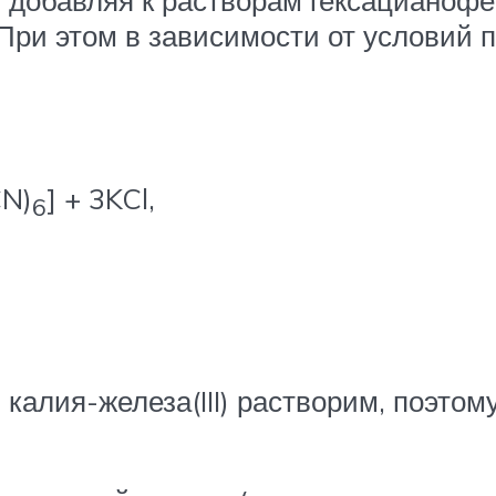
добавляя к растворам гексацианоферр
 При этом в зависимости от условий 
CN)
] + 3KCl,
6
калия-железа(III) растворим, поэтом