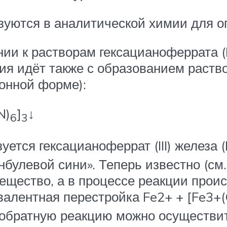
уются в аналитической химии для о
ии к растворам гексацианоферрата (II
ция идёт также с образованием раст
ионной форме):
N)
]
↓
6
3
тся гексацианоферрат (III) железа (II)
булевой сини». Теперь известно (см.
ещество, а в процессе реакции проис
 (валентная перестройка Fe2+ + [Fe3+
 обратную реакцию можно осуществить