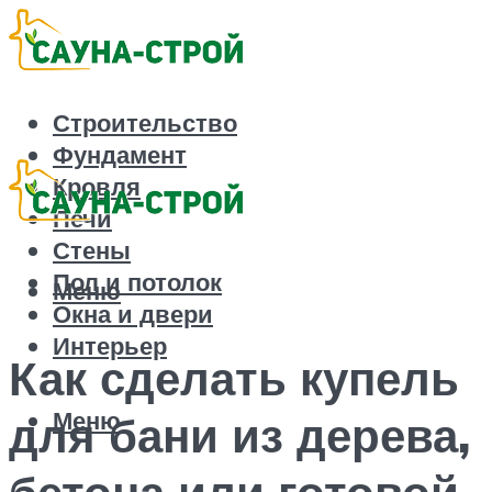
Строительство
Фундамент
Кровля
Печи
Стены
Пол и потолок
Меню
Окна и двери
Интерьер
Как сделать купель
Меню
для бани из дерева,
бетона или готовой