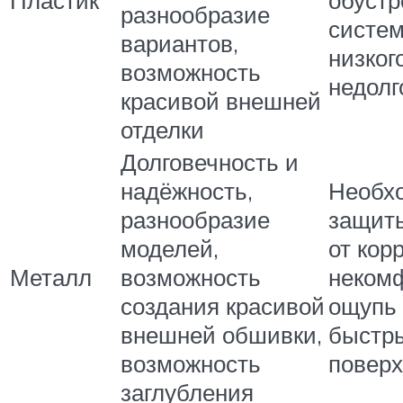
разнообразие
систем
вариантов,
низког
возможность
недолг
красивой внешней
отделки
Долговечность и
надёжность,
Необх
разнообразие
защит
моделей,
от кор
Металл
возможность
неком
создания красивой
ощупь 
внешней обшивки,
быстры
возможность
поверх
заглубления