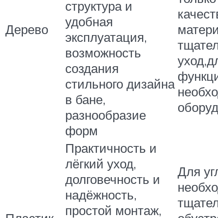
структура и
качест
удобная
Дерево
матери
эксплуатация,
тщате
возможность
уход,д
создания
функц
стильного дизайна
необх
в бане,
обору
разнообразие
форм
Практичность и
лёгкий уход,
Для уг
долговечность и
необх
надёжность,
тщате
простой монтаж,
Пластик
обустр