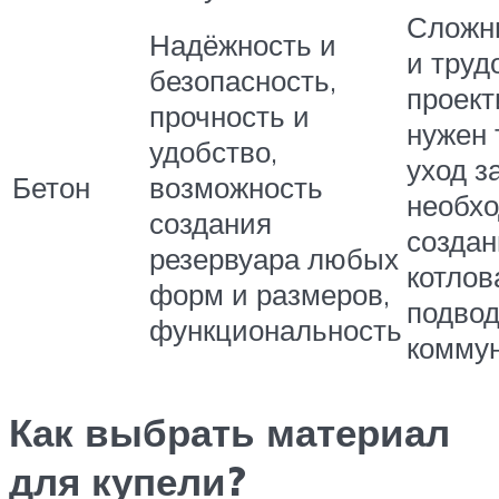
Сложн
Надёжность и
и труд
безопасность,
проект
прочность и
нужен
удобство,
уход з
Бетон
возможность
необх
создания
создан
резервуара любых
котлов
форм и размеров,
подво
функциональность
комму
Как выбрать материал
для купели?