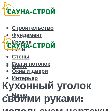
Строительство
Фундамент
Кровля
Печи
Стены
Пол и потолок
Меню
Окна и двери
Интерьер
Кухонный уголок
Меню
своими руками:
используем чертежи