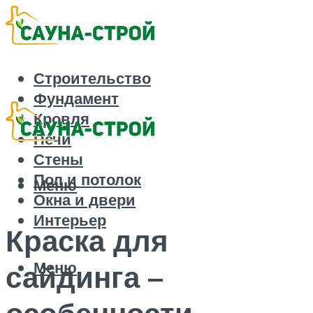
Строительство
Фундамент
Кровля
Печи
Стены
Пол и потолок
Меню
Окна и двери
Интерьер
Краска для
Меню
сайдинга –
особенности