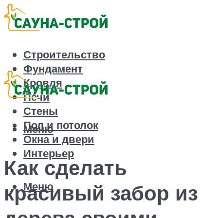
Строительство
Фундамент
Кровля
Печи
Стены
Пол и потолок
Меню
Окна и двери
Интерьер
Как сделать
Меню
красивый забор из
дерева своими