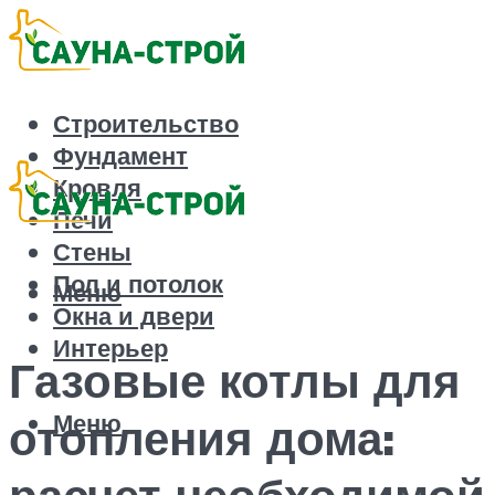
Строительство
Фундамент
Кровля
Печи
Стены
Пол и потолок
Меню
Окна и двери
Интерьер
Газовые котлы для
Меню
отопления дома:
расчет необходимой