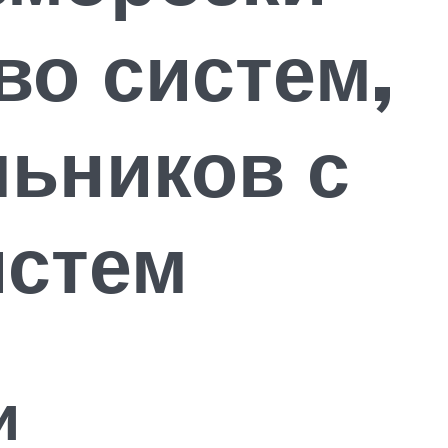
во систем,
ьников с
истем
и