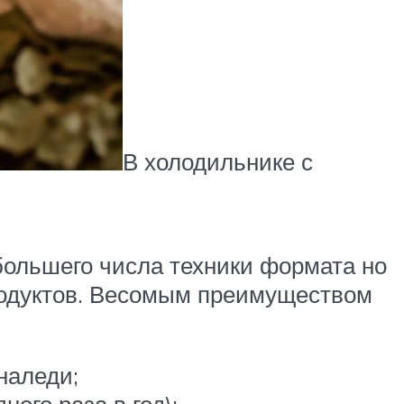
В холодильнике с
большего числа техники формата но
родуктов. Весомым преимуществом
наледи;
ого раза в год);