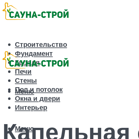
Строительство
Фундамент
Кровля
Печи
Стены
Пол и потолок
Меню
Окна и двери
Интерьер
Капельная 
Меню