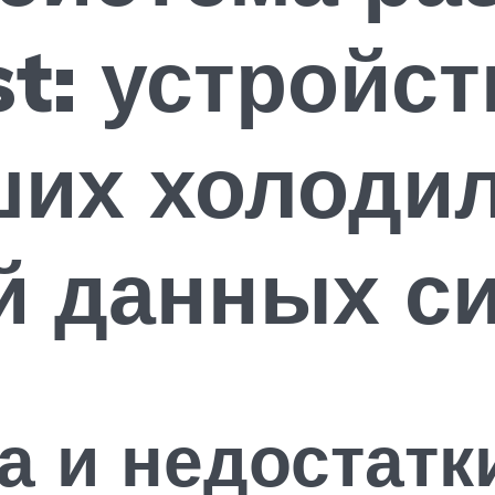
st: устройст
ших холодил
й данных с
 и недостатк