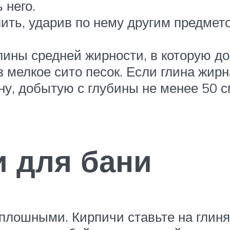
 него.
ить, ударив по нему другим предмето
глины средней жирности, в которую до
мелкое сито песок. Если глина жирна
у, добытую с глубины не менее 50 см
и для бани
плошными. Кирпичи ставьте на глиня