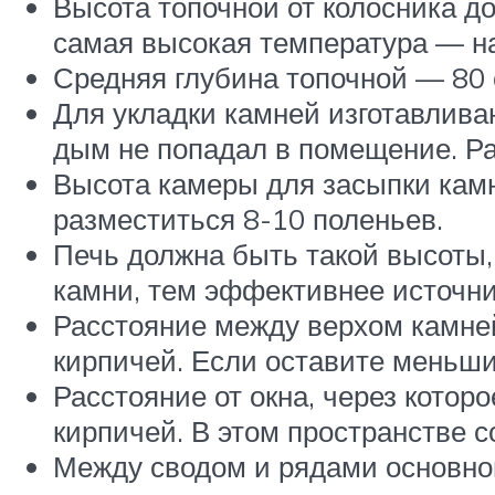
Высота топочной от колосника д
самая высокая температура — н
Средняя глубина топочной — 80 с
Для укладки камней изготавлива
дым не попадал в помещение. Ра
Высота камеры для засыпки камн
разместиться 8-10 поленьев.
Печь должна быть такой высоты,
камни, тем эффективнее источни
Расстояние между верхом камней
кирпичей. Если оставите меньший
Расстояние от окна, через котор
кирпичей. В этом пространстве с
Между сводом и рядами основног