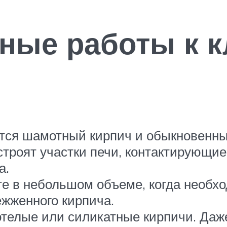
ные работы к к
ится шамотный кирпич и обыкновенн
строят участки печи, контактирующи
а.
е в небольшом объеме, когда необхо
жженного кирпича.
телые или силикатные кирпичи. Даж