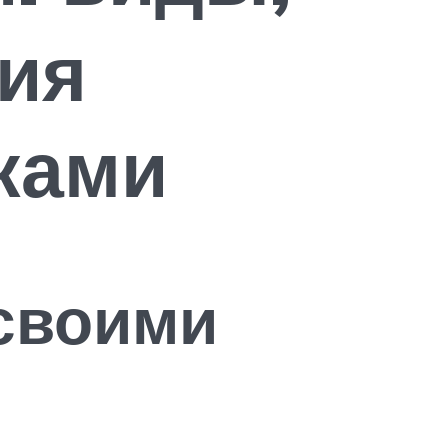
гия
ками
 своими