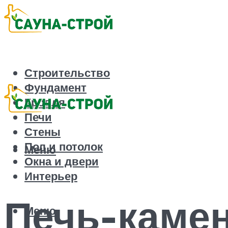
Строительство
Фундамент
Кровля
Печи
Стены
Пол и потолок
Меню
Окна и двери
Интерьер
Печь-камен
Меню