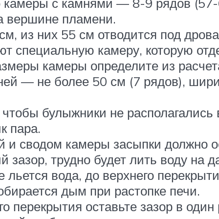
о камеры с камнями — 8-9 рядов (57-
а вершине пламени.
м, из них 55 см отводится под дрова
ют специальную камеру, которую отд
змеры камеры определите из расчета
ей — не более 50 см (7 рядов), шири
 чтобы булыжники не располагались 
к пара.
 и сводом камеры засыпки должно о
 зазор, трудно будет лить воду на д
ое льется вода, до верхнего перекры
обирается дым при растопке печи.
о перекрытия оставьте зазор в один 