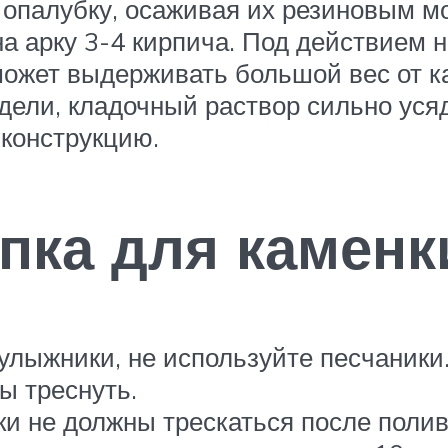
 опалубку, осаживая их резиновым мо
а арку 3-4 кирпича. Под действием н
ожет выдерживать большой вес от к
едели, кладочный раствор сильно ус
конструкцию.
пка для каменк
лыжники, не используйте песчаники.
ы треснуть.
ки не должны трескаться после поли