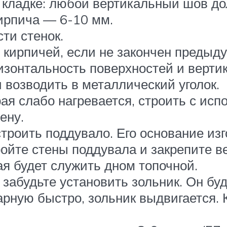
 кладке: любой вертикальный шов д
ирпича — 6-10 мм.
ти стенок.
кирпичей, если не закончен предыд
изонтальность поверхностей и верти
 возводить в металлический уголок.
ая слабо нагревается, строить с исп
ену.
троить поддувало. Его основание из
ойте стены поддувала и закрепите в
ая будет служить дном топочной.
 забудьте установить зольник. Он бу
арную быстро, зольник выдвигается. 