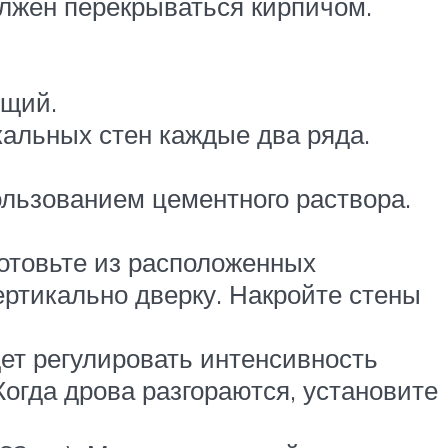
олжен перекрываться кирпичом.
ущий.
кальных стен каждые два ряда.
ользованием цементного раствора.
готовьте из расположенных
ертикально дверку. Накройте стены
дет регулировать интенсивность
Когда дрова разгораются, установите