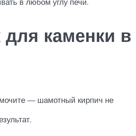
вать в любом углу печи.
 для каменки в
не мочите — шамотный кирпич не
езультат.