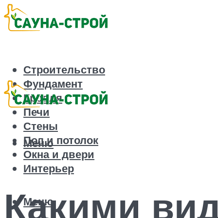
Строительство
Фундамент
Кровля
Печи
Стены
Пол и потолок
Меню
Окна и двери
Интерьер
Какими ви
Меню