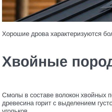
Хорошие дрова характеризуются бо
Хвойные поро
Смолы в составе волокон хвойных п
древесина горит с выделением густ
угольков.