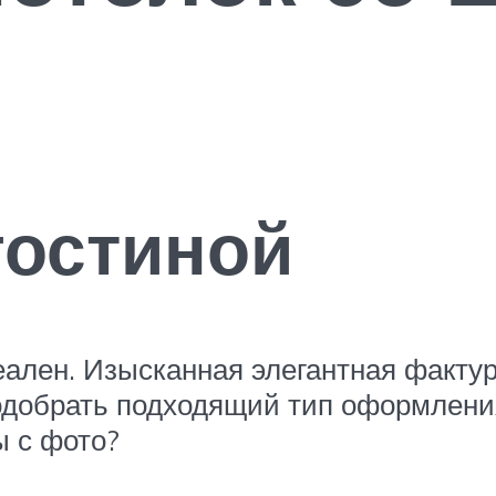
гостиной
еален. Изысканная элегантная фактур
одобрать подходящий тип оформлени
ы с фото?