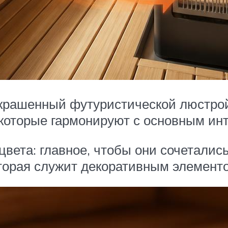
украшенный футуристической люстро
, которые гармонируют с основным ин
цвета: главное, чтобы они сочеталис
оторая служит декоративным элемент