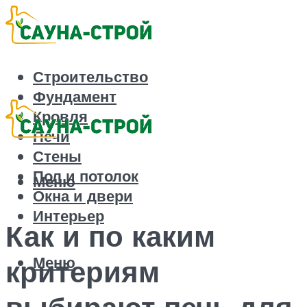
Строительство
Фундамент
Кровля
Печи
Стены
Пол и потолок
Меню
Окна и двери
Интерьер
Как и по каким
Меню
критериям
выбирают печь для