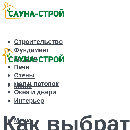
Строительство
Фундамент
Кровля
Печи
Стены
Пол и потолок
Меню
Окна и двери
Интерьер
Как выбрат
Меню