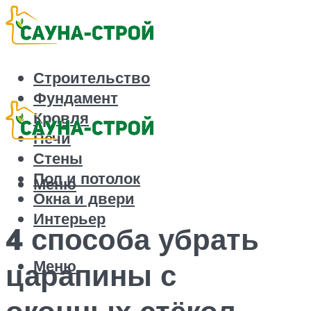
Строительство
Фундамент
Кровля
Печи
Стены
Пол и потолок
Меню
Окна и двери
Интерьер
4 способа убрать
Меню
царапины с
оконных стёкол