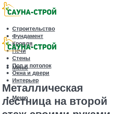
Строительство
Фундамент
Кровля
Печи
Стены
Пол и потолок
Меню
Окна и двери
Интерьер
Металлическая
Меню
лестница на второй
этаж своими руками