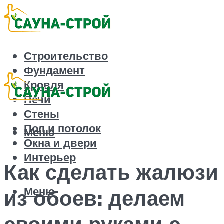
Строительство
Фундамент
Кровля
Печи
Стены
Пол и потолок
Меню
Окна и двери
Интерьер
Как сделать жалюзи
Меню
из обоев: делаем
своими руками с