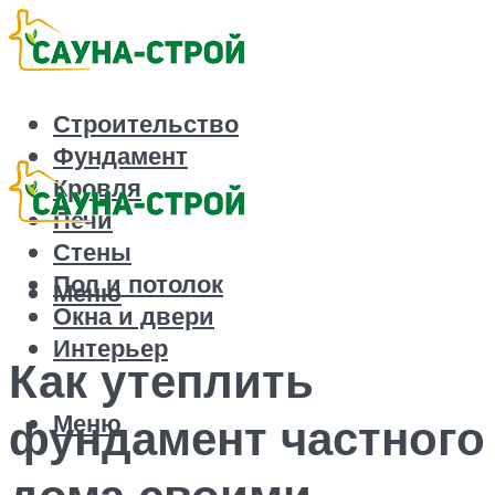
Строительство
Фундамент
Кровля
Печи
Стены
Пол и потолок
Меню
Окна и двери
Интерьер
Как утеплить
Меню
фундамент частного
дома своими