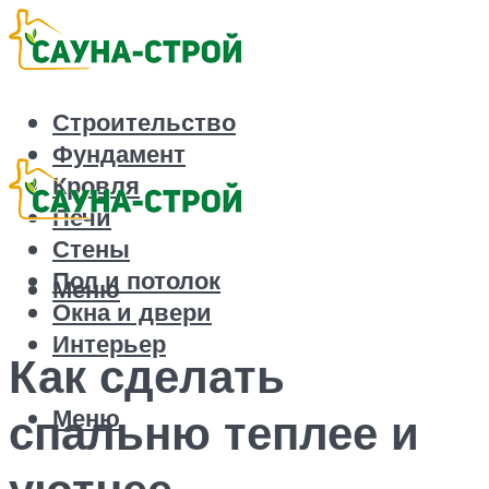
Строительство
Фундамент
Кровля
Печи
Стены
Пол и потолок
Меню
Окна и двери
Интерьер
Как сделать
Меню
спальню теплее и
уютнее