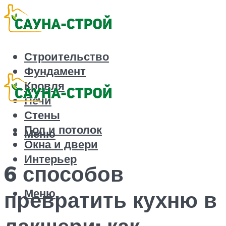
Строительство
Фундамент
Кровля
Печи
Стены
Пол и потолок
Меню
Окна и двери
Интерьер
6 способов
Меню
превратить кухню в
лакшери: как