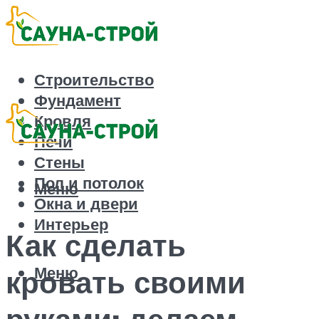
Строительство
Фундамент
Кровля
Печи
Стены
Пол и потолок
Меню
Окна и двери
Интерьер
Как сделать
Меню
кровать своими
руками: делаем