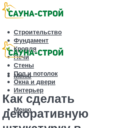
Строительство
Фундамент
Кровля
Печи
Стены
Пол и потолок
Меню
Окна и двери
Интерьер
Как сделать
Меню
декоративную
штукатурку в