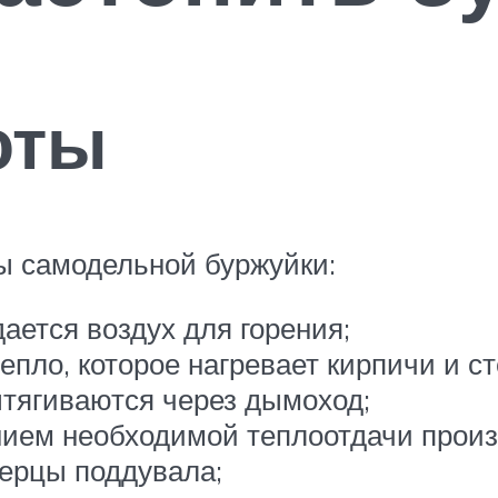
оты
ы самодельной буржуйки:
дается воздух для горения;
епло, которое нагревает кирпичи и ст
ытягиваются через дымоход;
нием необходимой теплоотдачи прои
ерцы поддувала;