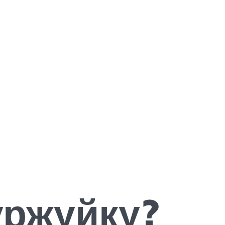
уржуйку?