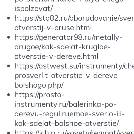
ispolzovat/
https://sto82.ru/oborudovanie/sver
otverstij-v-bruse.html
https://generator98.ru/metally-
drugoe/kak-sdelat-krugloe-
otverstie-v-dereve.html
https://ostwest.su/instrumenty/c
prosverlit-otverstie-v-dereve-
bolshogo.php/
https://prosto-
instrumenty.ru/balerinka-po-
derevu-reguliruemoe-sverlo-ili-
kak-sdelat-bolshoe-otverstie/
https://ichip.ru/sovety/remont/sver