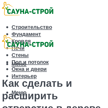
Строительство
Фундамент
Кровля
Печи
Стены
Пол и потолок
Меню
Окна и двери
Интерьер
Как сделать и
Меню
расширить
отверстие в дереве