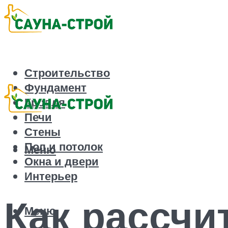
Строительство
Фундамент
Кровля
Печи
Стены
Пол и потолок
Меню
Окна и двери
Интерьер
Как рассчи
Меню