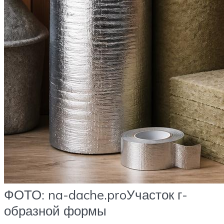
ФОТО: na-dache.proУчасток г-
образной формы