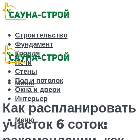
Строительство
Фундамент
Кровля
Печи
Стены
Пол и потолок
Меню
Окна и двери
Интерьер
Как распланировать
Меню
участок 6 соток:
рекомендации, как