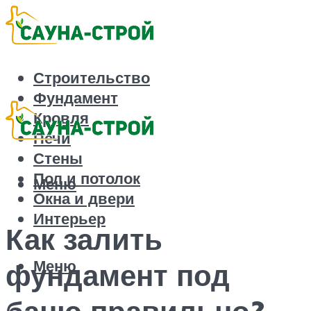
Строительство
Фундамент
Кровля
Печи
Стены
Пол и потолок
Меню
Окна и двери
Интерьер
Как залить
Меню
фундамент под
баню правильно?