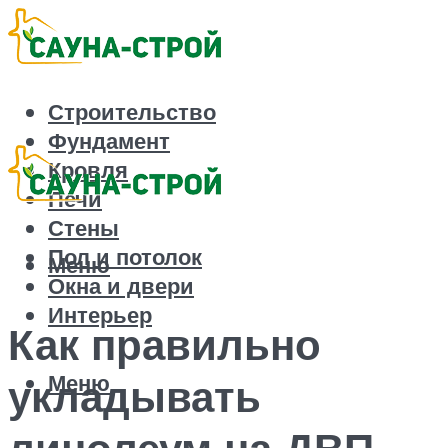
Строительство
Фундамент
Кровля
Печи
Стены
Пол и потолок
Меню
Окна и двери
Интерьер
Как правильно
Меню
укладывать
линолеум на ДВП