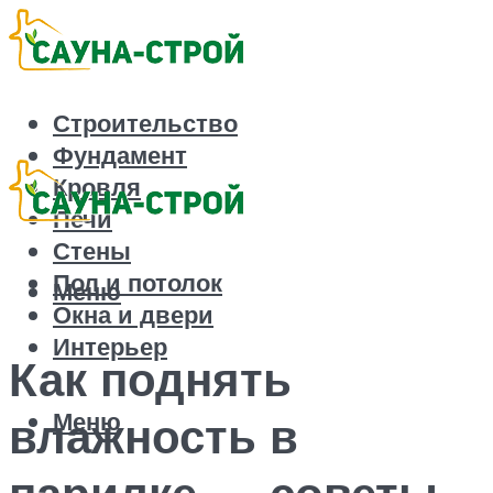
Строительство
Фундамент
Кровля
Печи
Стены
Пол и потолок
Меню
Окна и двери
Интерьер
Как поднять
Меню
влажность в
парилке — советы