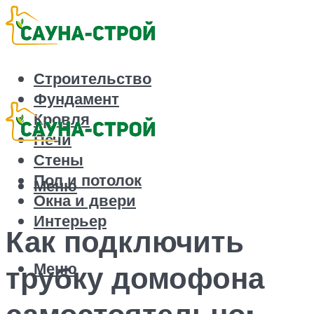
Строительство
Фундамент
Кровля
Печи
Стены
Пол и потолок
Меню
Окна и двери
Интерьер
Как подключить
Меню
трубку домофона
самостоятельно: