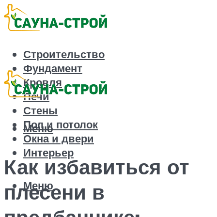
Строительство
Фундамент
Кровля
Печи
Стены
Пол и потолок
Меню
Окна и двери
Интерьер
Как избавиться от
Меню
плесени в
предбаннике: