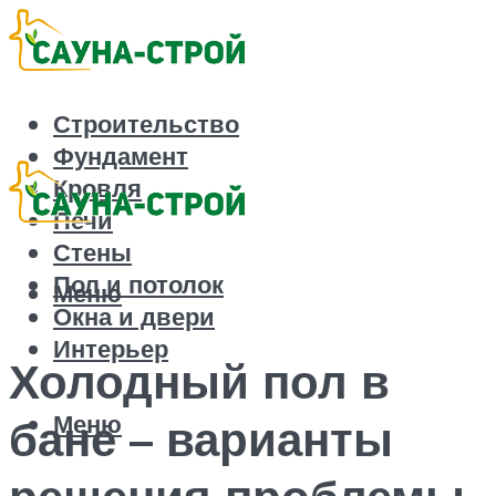
Строительство
Фундамент
Кровля
Печи
Стены
Пол и потолок
Меню
Окна и двери
Интерьер
Холодный пол в
Меню
бане – варианты
решения проблемы,