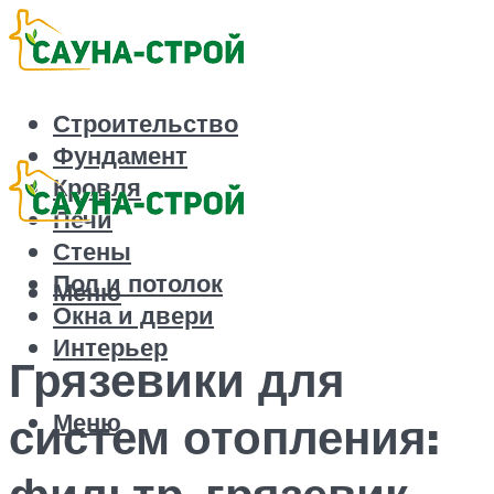
Строительство
Фундамент
Кровля
Печи
Стены
Пол и потолок
Меню
Окна и двери
Интерьер
Грязевики для
Меню
систем отопления:
фильтр-грязевик,