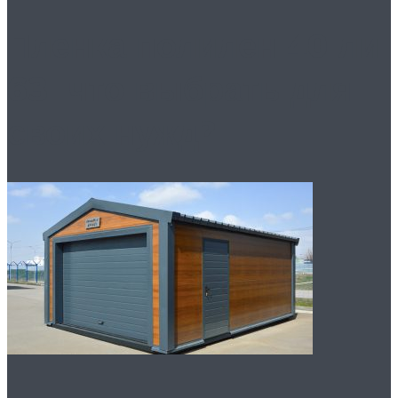
Пленка полилен 40 ли
63: что выбрать для
своих нужд?