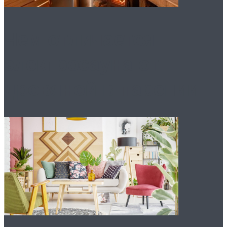
Чем отличается
электросауна от
дровяной в парении