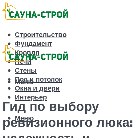
Строительство
Фундамент
Кровля
Печи
Стены
Пол и потолок
Меню
Окна и двери
Интерьер
Гид по выбору
Меню
ревизионного люка:
надежность и