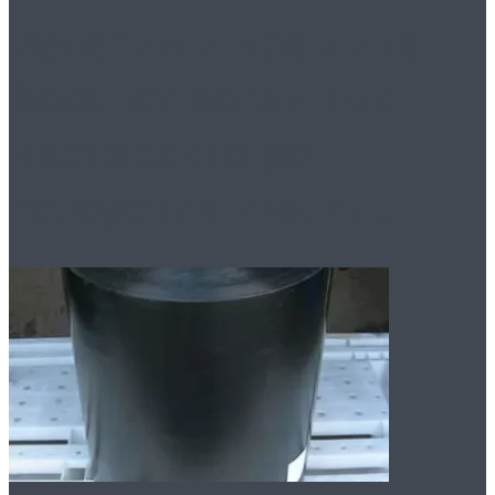
История и практика
бохо: от богемных
мастерских до
городских квартир