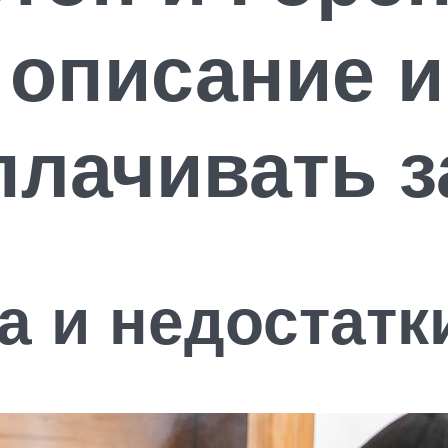
 описание и
плачивать з
 и недостатк