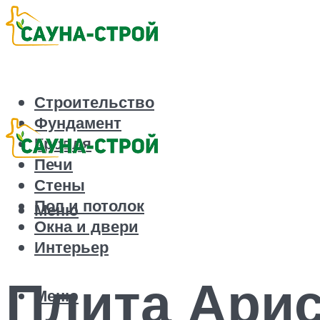
Строительство
Фундамент
Кровля
Печи
Стены
Пол и потолок
Меню
Окна и двери
Интерьер
Плита Арис
Меню