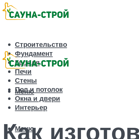
Строительство
Фундамент
Кровля
Печи
Стены
Пол и потолок
Меню
Окна и двери
Интерьер
Как изгото
Меню