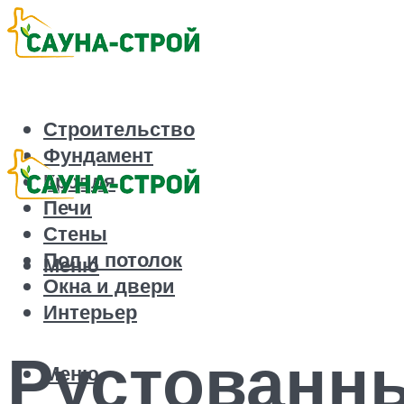
Строительство
Фундамент
Кровля
Печи
Стены
Пол и потолок
Меню
Окна и двери
Интерьер
Рустованн
Меню