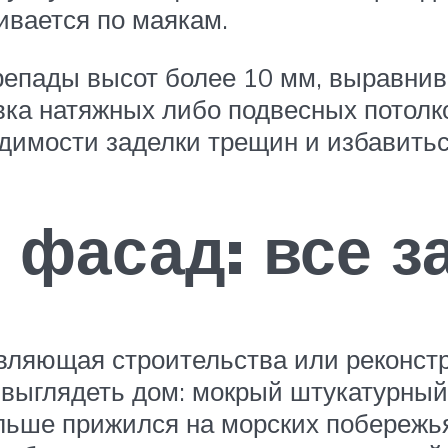
ивается по маякам.
репады высот более 10 мм, выравнив
вка натяжных либо подвесных потолко
одимости заделки трещин и избавитьс
фасад: все за
ляющая строительства или реконстр
ет выглядеть дом: мокрый штукатурны
ьше прижился на морских побережьях