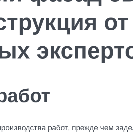
струкция от
ых эксперт
работ
роизводства работ, прежде чем заде