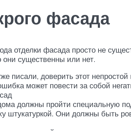
крого фасада
тода отделки фасада просто не сущес
о они существенны или нет.
же писали, доверить этот непростой
ошибка может повести за собой негат
асад
дома должны пройти специальную подг
ху штукатуркой. Они должны быть ро