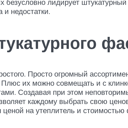
ях безусловно лидирует штукатурный
 и недостатки.
тукатурного фа
ростого. Просто огромный ассортимен
 Плюс их можно совмещать и с клинке
ми. Создавая при этом неповторимы
озволяет каждому выбрать свою ценов
ая ценой на утеплитель и стоимостью