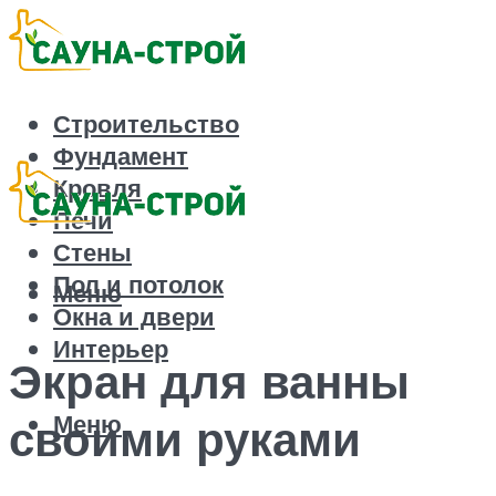
Строительство
Фундамент
Кровля
Печи
Стены
Пол и потолок
Меню
Окна и двери
Интерьер
Экран для ванны
Меню
своими руками